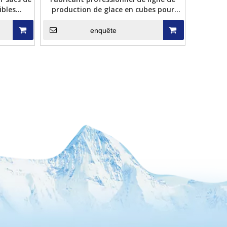
ibles
production de glace en cubes pour
sés à
usine de glace
al
enquête