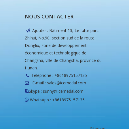
NOUS CONTACTER
Ajouter : Bâtiment 13, Le futur parc

Zhihui, No.90, section sud de la route
Dongliu, zone de développement
économique et technologique de
Changsha, ville de Changsha, province du
Hunan.
Téléphone : +8618975157135

E-mail :
sales@icemedal.com

Skype : sunny@icemedal.com

WhatsApp : +8618975157135

Sitemap