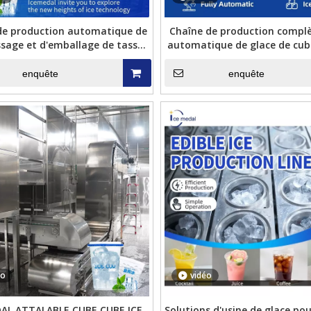
de production automatique de
Chaîne de production comp
ssage et d'emballage de tasse
automatique de glace de cube
 glace de cube d'Icemedal
système d'emballage pour l'
glace
enquête
enquête
hine de fabrication de
ICEMEDAL IMF10 10 tonnes par jour
Ic
ristal industriels de 5
Machine de fabrication de glace en
tonnes
flocons pour produits aquatiques
re
à f
éo
vidéo
AL ATTALABLE CUBE CUBE ICE
Solutions d'usine de glace pou