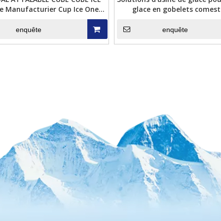
e Manufacturier Cup Ice One-
glace en gobelets comest
top Ligne de production
automatisés et personnali
guichet unique Icemed
enquête
enquête