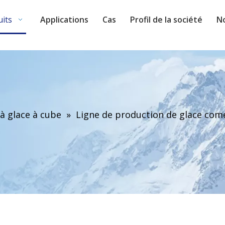
uits
Applications
Cas
Profil de la société
N
à glace à cube
»
Ligne de production de glace com