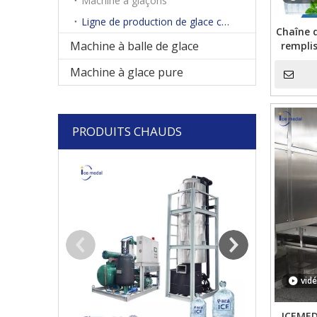
Machine à glaçons
Ligne de production de glace comestible automatique
Chaîne 
Machine à balle de glace
rempli
de
Machine à glace pure
PRODUITS CHAUDS
Icemedal Mac
glaçons en c
vid
ICEMED