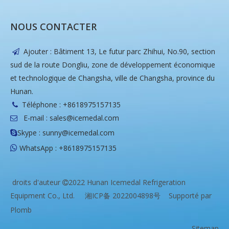
NOUS CONTACTER
Ajouter : Bâtiment 13, Le futur parc Zhihui, No.90, section

sud de la route Dongliu, zone de développement économique
et technologique de Changsha, ville de Changsha, province du
Hunan.
Téléphone : +8618975157135

E-mail :
sales@icemedal.com

Skype : sunny@icemedal.com

WhatsApp : +8618975157135

droits d'auteur
2022 Hunan Icemedal Refrigeration

Equipment Co., Ltd.
湘ICP备 2022004898号
Supporté par
Plomb
Sitemap