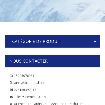
CATÉGORIE DE PRODUIT
NOUS CONTACTER
13926076961

sunny@icemedal.com

073186397913

sales@icemedal.com

Bâtiment 13, jardin Changsha Future Zhihui, n° 90,
