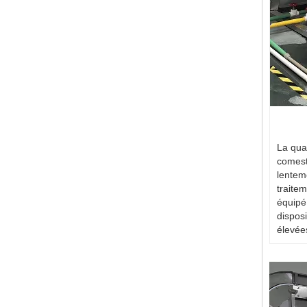
La qual
comest
lentem
traitem
équipé
disposi
élevée