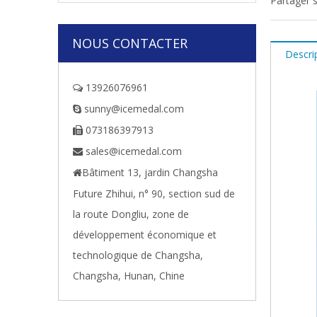
Partager s
NOUS CONTACTER
Descri
13926076961

sunny@icemedal.com

073186397913

sales@icemedal.com

Bâtiment 13, jardin Changsha

Future Zhihui, n° 90, section sud de
la route Dongliu, zone de
développement économique et
technologique de Changsha,
Changsha, Hunan, Chine