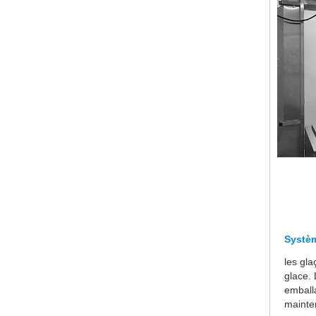
Systè
les gla
glace. 
emball
mainten