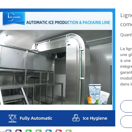
Lign
com
Quanti
La lig
une gl
à une
intégr
garant
modula
dans l