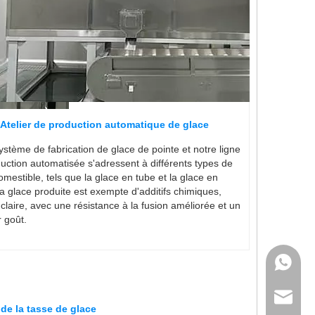
Atelier de production automatique de glace
ystème de fabrication de glace de pointe et notre ligne
uction automatisée s'adressent à différents types de
omestible, tels que la glace en tube et la glace en
a glace produite est exempte d'additifs chimiques,
 claire, avec une résistance à la fusion améliorée et un
r goût.
+ 86 18
sales@i
 de la tasse de glace