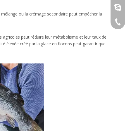
sunny@i
t le mélange ou la crémage secondaire peut empêcher la
+ 86 18
es agricoles peut réduire leur métabolisme et leur taux de
é élevée créé par la glace en flocons peut garantir que