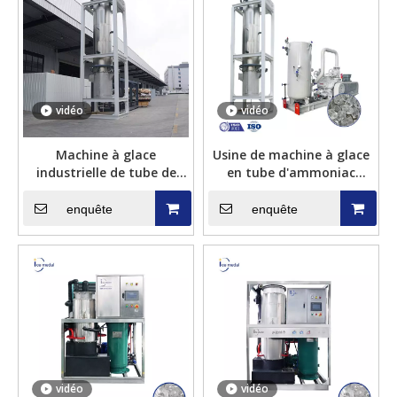
vidéo
vidéo
Machine à glace
Usine de machine à glace
industrielle de tube de
en tube d'ammoniac
type ammoniac Icemedal
Icemedal 100 tonnes par
60 tonnes par jour
jour
enquête
enquête
vidéo
vidéo