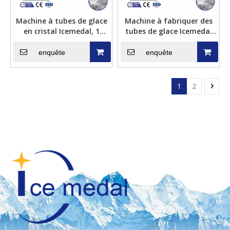
Machine à tubes de glace
Machine à fabriquer des
en cristal Icemedal, 1
tubes de glace Icemedal
tonne/jour, à faible
IMT3, 3 tonnes par 24h,
consommation d'énergie
avec refroidissement par
enquête
enquête
air
1
2