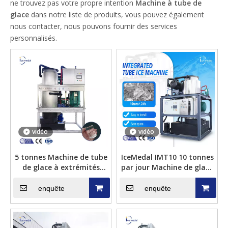
ne trouvez pas votre propre intention
Machine à tube de
glace
dans notre liste de produits, vous pouvez également
nous contacter, nous pouvons fournir des services
personnalisés.
vidéo
vidéo
5 tonnes Machine de tube
IceMedal IMT10 10 tonnes
de glace à extrémités
par jour Machine de glace
plates à coups plats
de tube de cylindre
industriels pour boissons
tubulaire intégré
enquête
enquête
fraîches