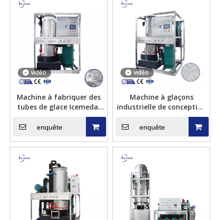
vidéo
vidéo
Machine à fabriquer des
Machine à glaçons
tubes de glace Icemedal
industrielle de conception
IMT3, 3 tonnes par 24h,
compacte de série
avec refroidissement par
Icemedal IMT Machine à
enquête
enquête
air
glaçons en tube