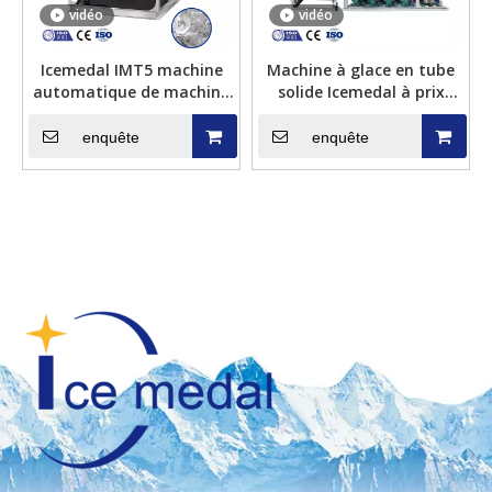
vidéo
vidéo
Icemedal IMT5 machine
Machine à glace en tube
automatique de machine
solide Icemedal à prix
à glaçons de tube de 5
raisonnable
tonnes par jour avec la
enquête
enquête
consommation de
puissance faible