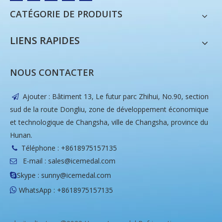
CATÉGORIE DE PRODUITS
LIENS RAPIDES
NOUS CONTACTER
Ajouter : Bâtiment 13, Le futur parc Zhihui, No.90, section

sud de la route Dongliu, zone de développement économique
et technologique de Changsha, ville de Changsha, province du
Hunan.
Téléphone : +8618975157135

E-mail :
sales@icemedal.com

Skype : sunny@icemedal.com

WhatsApp : +8618975157135
